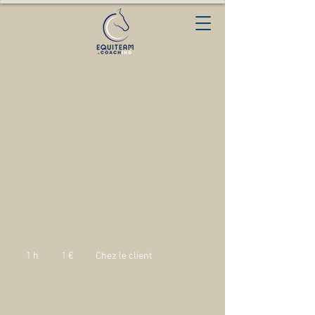
Tutorat
privé
1
euro
1 h
1
1 €
Chez le client
Réserver