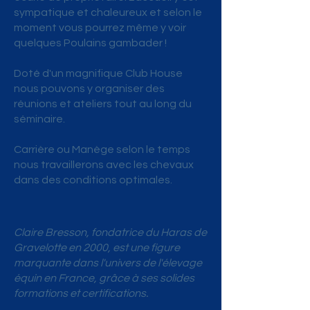
sympatique et chaleureux et selon le
moment vous pourrez même y voir
quelques Poulains gambader !
Doté d'un magnifique Club House
nous pouvons y organiser des
réunions et ateliers tout au long du
séminaire.
Carrière ou Manège selon le temps
nous travaillerons avec les chevaux
dans des conditions optimales.
Claire Bresson, fondatrice du Haras de
Gravelotte en 2000, est une figure
marquante dans l'univers de l'élevage
équin en France, grâce à ses solides
formations et certifications.