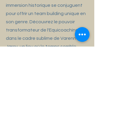
immersion historique se conjuguent
pour offrir un team building unique en
son genre. Découvrez le pouvoir
transformateur de l'Equicoaching
dans le cadre sublime de Varennes
Jarcy, un lieu où le temps semble
s'être arrêté.
Informations Client
Date : à déterminer
Nbre de personnes : à déterminer
Proposition Commerciale
Dans le cadre du lancement de