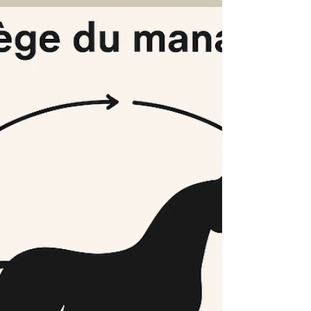
Graal du management moderne. On la
veut, on la réclame, on la met dans les
chartes d’entreprise. Pourtant, dans la
réalité, elle se comporte souvent comme
un cheval sauvage : elle ne se laisse pas
attraper par des mots, mais par des actes
. Avec les chevaux, pas de place pour les
illusions. Pas de PowerPoint, pas de
discours. Juste une question simple,