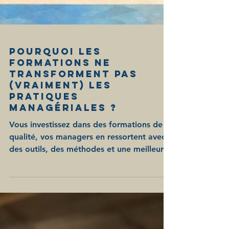
Pourquoi les
formations ne
transforment pas
(vraiment) les
pratiques
managériales ?
Vous investissez dans des formations de
qualité, vos managers en ressortent avec
des outils, des méthodes et une meilleure
connaissance d’eux-mêmes. Pourtant, sur
le terrain, les changements peinent à
s’ancrer durablement. Les feedbacks
restent théoriques, les postures
managériales évoluent peu, et les