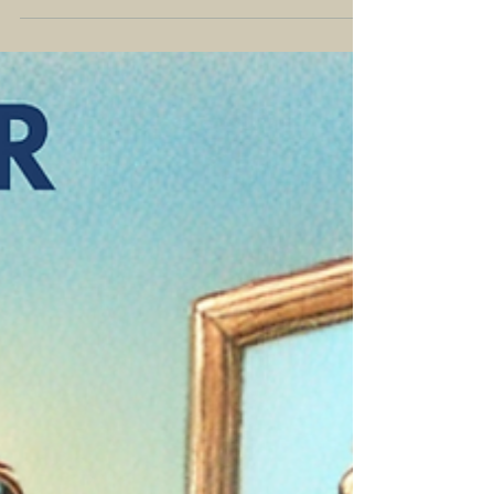
Le cheval ne connaît ni hiérarchie
artificielle ni politesse de façade. Il réagit
uniquement à ce que vous êtes vraiment :
votre posture, votre cohérence, votre état
émotionnel. Cette authenticité forcée
révèle immédiatement les décalages entre
ce que nous pensons projeter et ce que
nous communiquons réellement.