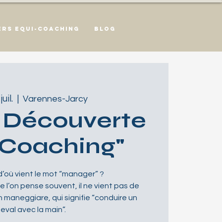
ers Equi-Coaching
Blog
uil.
  |  
Varennes-Jarcy
r Découverte
-Coaching"
’où vient le mot “manager” ?
 l’on pense souvent, il ne vient pas de
in maneggiare, qui signifie “conduire un
eval avec la main”.