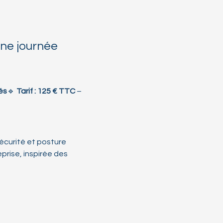
une journée 
és
🔹 
Tarif : 125 € TTC
 – 
écurité et posture 
rise, inspirée des 