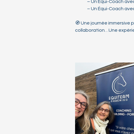
	– Un Équi-Coach avec
	– Un Équi-Coach avec
🧭 Une journée immersive 
collaboration…Une expérien