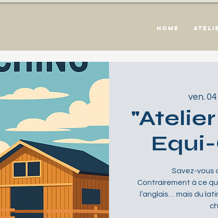
HOME
Ateli
ven. 04 j
"Atelie
Equi
Savez-vous d
Contrairement à ce que
l’anglais… mais du lat
ch