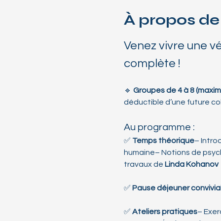
À propos de
Venez vivre une vé
complète !
🔹 
Groupes de 4 à 8 (maxim
déductible d’une future co
Au programme :
✅ 
Temps théorique
– Intro
humaine– Notions de psycho
travaux de 
Linda Kohanov
✅ 
Pause déjeuner convivial
✅ 
Ateliers pratiques
– Exerc