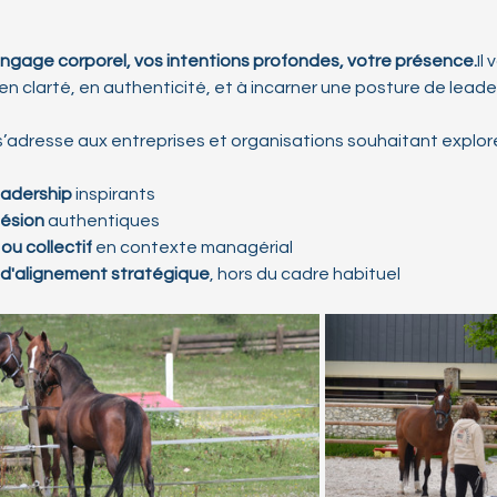
ngage corporel, vos intentions profondes, votre 
présence.
Il
 
 clarté, en authenticité, et à incarner une posture de leader
s’adresse aux entreprises et organisations souhaitant explor
adership
 inspirants
hésion
 authentiques
ou collectif
 en contexte managérial
t d'alignement stratégique
, hors du cadre habituel