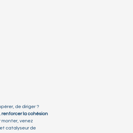
érer, de diriger ?
 renforcer la cohésion 
r monter, venez 
 et catalyseur de 