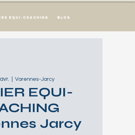
ers Equi-Coaching
Blog
avr.
  |  
Varennes-Jarcy
IER EQUI-
ACHING
nnes Jarcy