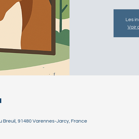
Les i
Voir
u
 Breuil, 91480 Varennes-Jarcy, France