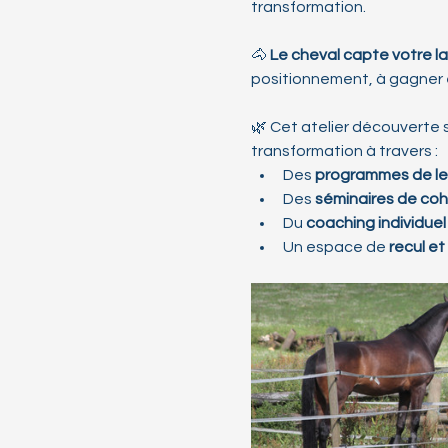
transformation.
🐴 
Le cheval capte votre la
positionnement, à gagner en
🌿 Cet atelier découverte 
transformation à travers :
Des 
programmes de le
Des 
séminaires de co
Du 
coaching individuel 
Un espace de 
recul e