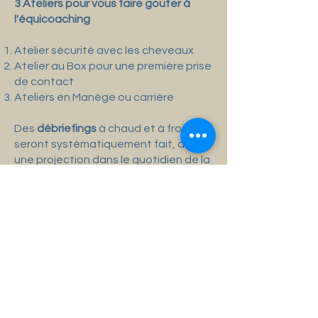
3 Ateliers pour vous faire gouter à
l'équicoaching
Atelier sécurité avec les cheveaux
Atelier au Box pour une première prise
de contact
Ateliers en Manège ou carrière
Des
débriefings
à chaud et à froid
seront systématiquement fait, avec
une projection dans le quotidien de la
vie professionnelle.
EquiCoaching
Restauration